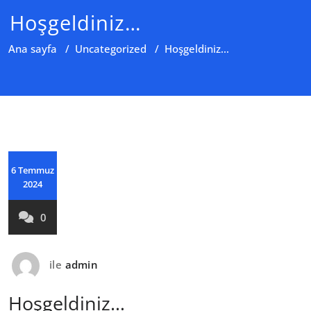
Hoşgeldiniz…
Ana sayfa
/
Uncategorized
/
Hoşgeldiniz…
6 Temmuz
2024
0
ile
admin
Hoşgeldiniz…