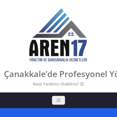
Skip
to
content
Çanakkale’de Profesyonel Y
Nasıl Yardımcı Olabiliriz? 😊